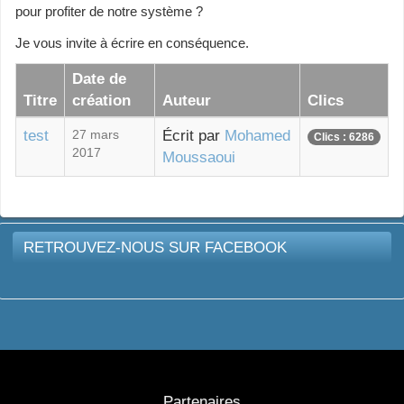
pour profiter de notre système ?
Je vous invite à écrire en conséquence.
Date de
Titre
création
Auteur
Clics
test
27 mars
Écrit par
Mohamed
Clics : 6286
2017
Moussaoui
RETROUVEZ-NOUS SUR FACEBOOK
Partenaires