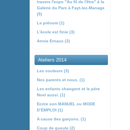
travers l'expo "Au fil de l'être" à la
Galerie du Parc à Fayt-lez-Manage
(5)
Le prénom (1)
L'école est finie (3)
Annie Ernaux (3)
Ateliers 2014
Les couleurs (3)
Nos parents et nous. (1)
Les enfants changent et le père
Noel aussi. (1)
Ecrire son MANUEL ou MODE
D’EMPLOI (1)
A cause des garçons. (1)
Coup de gueule (2)