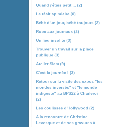
Quand j'étais petit ... (2)
Le récit spiralaire (0)
Bébé d'un jour, bébé toujours (2)
Robe aux journaux (2)
Un lieu insolite (3)
Trouver un travail sur la place
publique (3)
Atelier Slam (9)
C'est la journée ! (3)
Retour sur la visite des expos "les
mondes inversés" et "le monde
indigeste" au BPS22 à Charleroi
(2)
Les coulisses d'Hollywood (2)
A la rencontre de Christine
Levesque et de ses gravures à