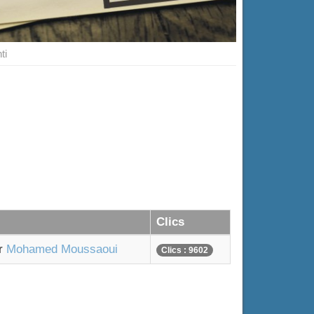
ti
Clics
ar
Mohamed Moussaoui
Clics : 9602