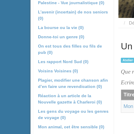
Palestine - Vue journalistique (0)
L’avenir (incertain) de nos seniors
(0)
Dé
La bourse ou la vie (0)
Donne-toi un genre (0)
Un 
On est tous des filles ou fils de
pub (0)
Atelier
Les rapport Nord Sud (0)
Voisins Voisines (0)
Que r
Plagier, modifier une chanson afin
Ecrir
d’en faire une revendication (0)
Titr
Réaction à un article de la
Nouvelle gazette à Charleroi (0)
Mon 
Les gens du voyage ou les genres
de voyage (0)
Mon animal, cet être sensible (0)