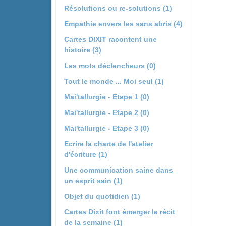
Résolutions ou re-solutions (1)
Empathie envers les sans abris (4)
Cartes DIXIT racontent une
histoire (3)
Les mots déclencheurs (0)
Tout le monde ... Moi seul (1)
Mai'tallurgie - Etape 1 (0)
Mai'tallurgie - Etape 2 (0)
Mai'tallurgie - Etape 3 (0)
Ecrire la charte de l'atelier
d'écriture (1)
Une communication saine dans
un esprit sain (1)
Objet du quotidien (1)
Cartes Dixit font émerger le récit
de la semaine (1)