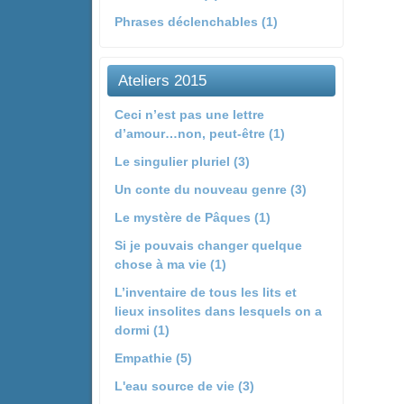
Phrases déclenchables (1)
Ateliers 2015
Ceci n’est pas une lettre
d’amour…non, peut-être (1)
Le singulier pluriel (3)
Un conte du nouveau genre (3)
Le mystère de Pâques (1)
Si je pouvais changer quelque
chose à ma vie (1)
L’inventaire de tous les lits et
lieux insolites dans lesquels on a
dormi (1)
Empathie (5)
L'eau source de vie (3)