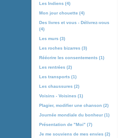
Les Indiens (4)
Mon jour chouette (4)
Des livres et vous - Délivrez-vous
(4)
Les murs (3)
Les roches bizarres (3)
Réécrire les consentements (1)
Les rentrées (2)
Les transports (1)
Les chaussures (2)
Voisins - Voisines (1)
Plagier, modifier une chanson (2)
Journée mondiale du bonheur (1)
Présentation de "Moi" (7)
Je me souviens de mes envies (2)