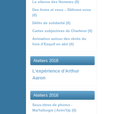
Le silence des Hommes (0)
Des livres et vous – Délivrez-vous
(0)
Délits de solidarité (0)
Cartes subjectives de Charleroi (0)
Animation autour des récits du
livre d’Esquif en abri (0)
Ateliers 2018
L'expérience d'Arthur
Aaron
Ateliers 2016
Sous-titres de photos -
Mai'tallurgie | Activ'Up (0)