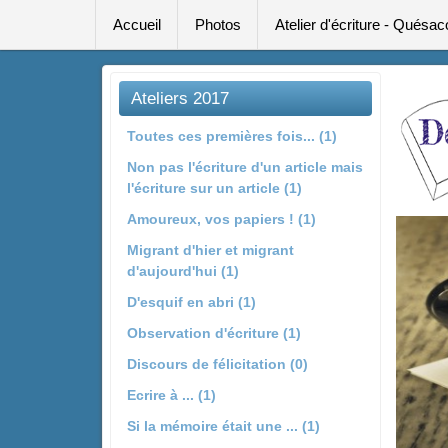
Accueil
Photos
Atelier d'écriture - Quésac
Ateliers 2017
Toutes ces premières fois... (1)
Non pas l'écriture d'un article mais
l'écriture sur un article (1)
Amoureux, vos papiers ! (1)
Migrant d'hier et migrant
d'aujourd'hui (1)
D'esquif en abri (1)
Observation d'écriture (1)
Discours de félicitation (0)
Ecrire à ... (1)
Si la mémoire était une ... (1)