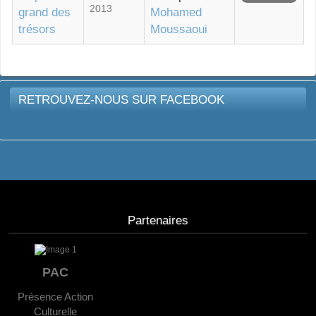
2013
grand des
Mohamed
trésors
Moussaoui
RETROUVEZ-NOUS SUR FACEBOOK
Partenaires
PAC
Présence Action
Culturelle