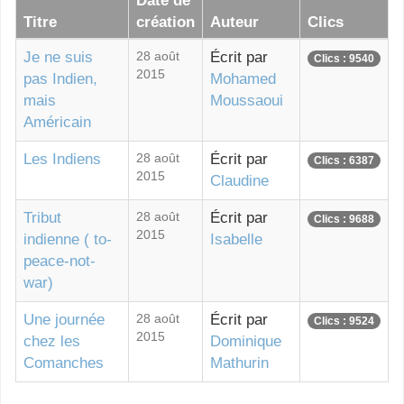
Date de
Titre
création
Auteur
Clics
Je ne suis
28 août
Écrit par
Clics : 9540
2015
pas Indien,
Mohamed
mais
Moussaoui
Américain
Les Indiens
28 août
Écrit par
Clics : 6387
2015
Claudine
Tribut
28 août
Écrit par
Clics : 9688
2015
indienne ( to-
Isabelle
peace-not-
war)
Une journée
28 août
Écrit par
Clics : 9524
2015
chez les
Dominique
Comanches
Mathurin