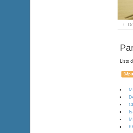
Dé
Par
Liste d
Dépu
M
D
Cl
Is
M
Kh