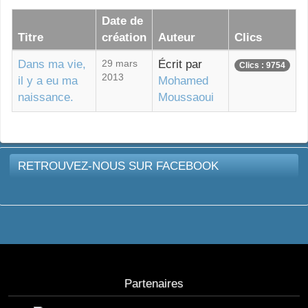
Date de
Titre
création
Auteur
Clics
Dans ma vie,
29 mars
Écrit par
Clics : 9754
2013
il y a eu ma
Mohamed
naissance.
Moussaoui
RETROUVEZ-NOUS SUR FACEBOOK
Partenaires